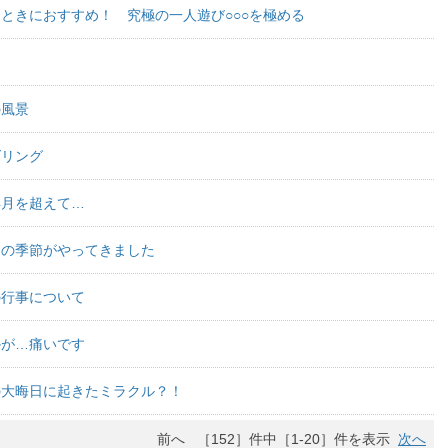
ときにおすすめ！ 究極の一人遊び○○○を極める
の風景
ダリング
年月を超えて…
あの季節がやってきました
の行事について
かが…痛いです
の大晦日に起きたミラクル？！
前へ ［152］件中［1-20］件を表示
次へ