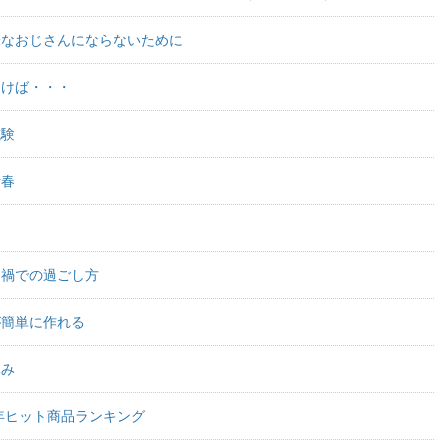
味なおじさんにならないために
つけば・・・
試験
青春
ナ禍での過ごし方
が簡単に作れる
休み
9年ヒット商品ランキング